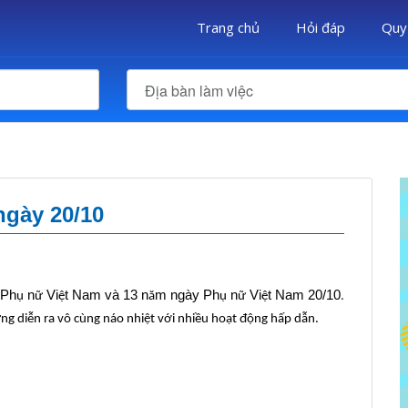
Trang chủ
Hỏi đáp
Quy
Địa bàn làm việc
gày 20/10
 Ph
n
Vi
t Nam và 13 n
m ngày Ph
n
Vi
t Nam 20/10
ụ
ữ
ệ
ă
ụ
ữ
ệ
.
ng diễn ra vô cùng náo nhiệt với nhiều hoạt động hấp dẫn.