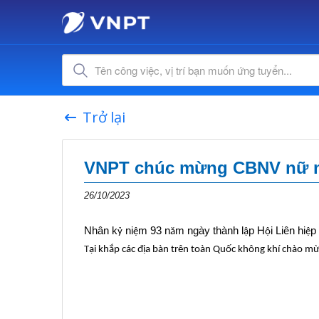
Trở lại
VNPT chúc mừng CBNV nữ n
26/10/2023
Nhân k
ni
m 93 n
m ngày thành l
p H
i Liên hi
p
ỷ
ệ
ă
ậ
ộ
ệ
T
ại khắp các địa bàn trên toàn Quốc không khí chào mừ