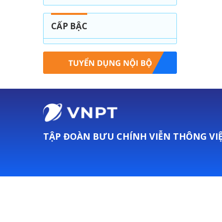
CẤP BẬC
TẬP ĐOÀN BƯU CHÍNH VIỄN THÔNG VI