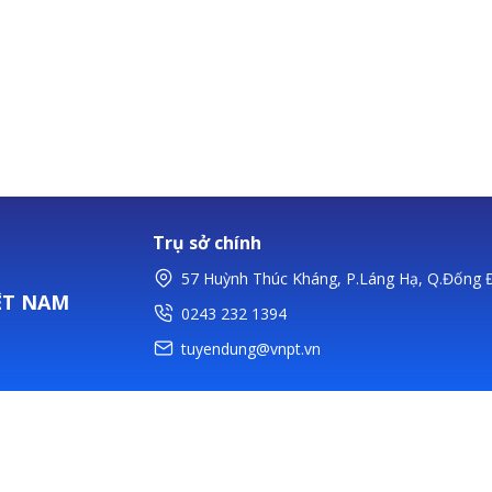
Trụ sở chính
57 Huỳnh Thúc Kháng, P.Láng Hạ, Q.Đống Đ
ỆT NAM
0243 232 1394
tuyendung@vnpt.vn