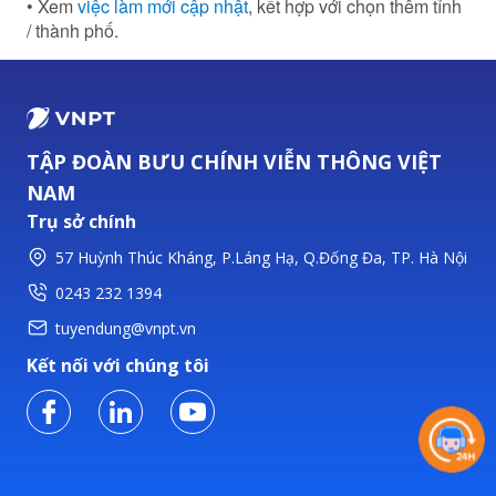
• Xem
việc làm mới cập nhật
, kết hợp với chọn thêm tỉnh
/ thành phố.
TẬP ĐOÀN BƯU CHÍNH VIỄN THÔNG VIỆT
NAM
Trụ sở chính
57 Huỳnh Thúc Kháng, P.Láng Hạ, Q.Đống Đa, TP. Hà Nội
0243 232 1394
tuyendung@vnpt.vn
Kết nối với chúng tôi