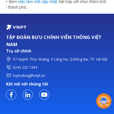
• Xem
việc làm mới cập nhật
, kết hợp với chọn thêm tỉnh
/ thành phố.
TẬP ĐOÀN BƯU CHÍNH VIỄN THÔNG VIỆT
NAM
Trụ sở chính
57 Huỳnh Thúc Kháng, P.Láng Hạ, Q.Đống Đa, TP. Hà Nội
0243 232 1394
tuyendung@vnpt.vn
Kết nối với chúng tôi