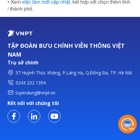
• Xem
việc làm mới cập nhật
, kết hợp với chọn thêm tỉnh
/ thành phố.
TẬP ĐOÀN BƯU CHÍNH VIỄN THÔNG VIỆT
NAM
Trụ sở chính
57 Huỳnh Thúc Kháng, P.Láng Hạ, Q.Đống Đa, TP. Hà Nội
0243 232 1394
tuyendung@vnpt.vn
Kết nối với chúng tôi