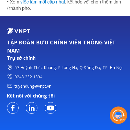
• Xem
việc làm mới cập nhật
, kết hợp với chọn thêm tỉnh
/ thành phố.
TẬP ĐOÀN BƯU CHÍNH VIỄN THÔNG VIỆT
NAM
Trụ sở chính
57 Huỳnh Thúc Kháng, P.Láng Hạ, Q.Đống Đa, TP. Hà Nội
0243 232 1394
tuyendung@vnpt.vn
Kết nối với chúng tôi