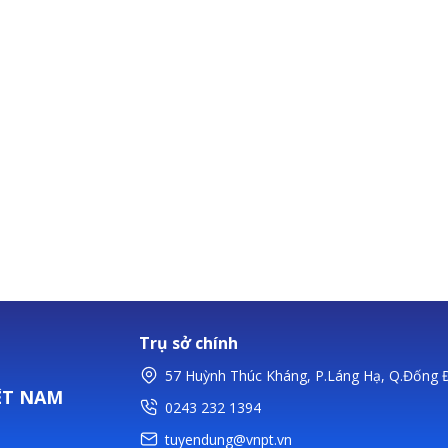
Trụ sở chính
57 Huỳnh Thúc Kháng, P.Láng Hạ, Q.Đống Đ
ỆT NAM
0243 232 1394
tuyendung@vnpt.vn