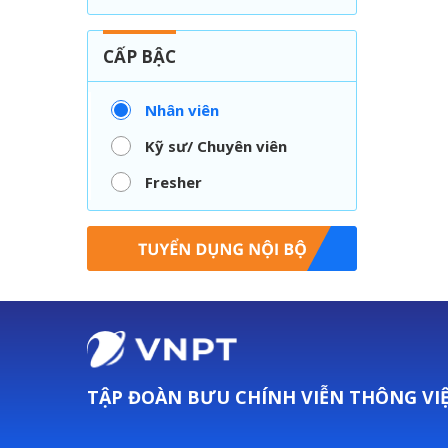
CẤP BẬC
Nhân viên
Kỹ sư/ Chuyên viên
Fresher
TẬP ĐOÀN BƯU CHÍNH VIỄN THÔNG VI