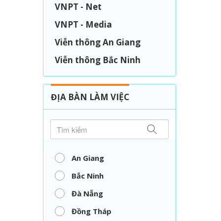
VNPT - Net
VNPT - Media
Viễn thông An Giang
Viễn thông Bắc Ninh
Viễn thông Đà Nẵng
Viễn thông Đồng Tháp
ĐỊA BÀN LÀM VIỆC
Viễn thông Hải Phòng
Viễn thông Nghệ An
Viễn thông Thái Nguyên
An Giang
Viễn thông thành phố
Bắc Ninh
Hồ Chí Minh
Đà Nẵng
Viễn thông Vĩnh Long
Đồng Tháp