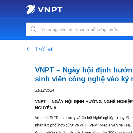
Trở lại
VNPT – Ngày hội định hướng
sinh viên công nghệ vào kỷ 
31/12/2024
VNPT – NGÀY HỘI ĐỊNH HƯỚNG NGHỀ NGHIỆP
NGUYÊN AI
Với chủ đề "Định hướng và Cơ hội Nghề nghiệp trong Kỷ n
nhân lực phối hợp cùng VNPT IT, VNPT Media và VNPT NET 
để lại nhiều dấu ấn sâu sắc trong lòng gần 200 sinh viên