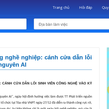
Trang chủ
Hỏi đáp
Quy
Địa bàn làm việc
 nghề nghiệp: cánh cửa dẫn lỗi
nguyên AI
: CÁNH CỬA DẪN LỐI SINH VIÊN CÔNG NGHỆ VÀO KỶ
guyên AI", ngày hội định hướng việc làm được TT Phát triển nguồn
tổ chức tại Tòa nhà VNPT ngày 27/12 đã diễn ra thành công rực rỡ,
 tham dự. Sự kiện không chỉ là một ngày hội nghề nghiệp, mà còn là