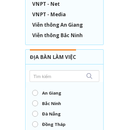
VNPT - Net
VNPT - Media
Viễn thông An Giang
Viễn thông Bắc Ninh
Viễn thông Đà Nẵng
Viễn thông Đồng Tháp
ĐỊA BÀN LÀM VIỆC
Viễn thông Hải Phòng
Viễn thông Nghệ An
Viễn thông Thái Nguyên
An Giang
Viễn thông thành phố
Bắc Ninh
Hồ Chí Minh
Đà Nẵng
Viễn thông Vĩnh Long
Đồng Tháp