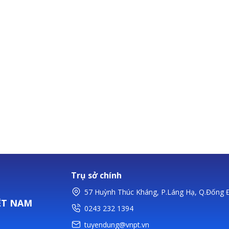
Trụ sở chính
57 Huỳnh Thúc Kháng, P.Láng Hạ, Q.Đống Đ
ỆT NAM
0243 232 1394
tuyendung@vnpt.vn