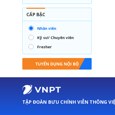
CẤP BẬC
Nhân viên
Kỹ sư/ Chuyên viên
Fresher
TẬP ĐOÀN BƯU CHÍNH VIỄN THÔNG VI