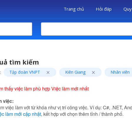
Trang chủ
Hỏi đáp
Quy
uả tìm kiếm
:
Tập đoàn VNPT
Kiên Giang
Nhân viên
m thấy việc làm phù hợp Việc làm mới nhất
m việc:
m việc làm với từ khóa như vị trí công việc. Ví dụ: C#, .NET, Andr
ệc làm mới cập nhật
, kết hợp với chọn thêm tỉnh / thành phố.