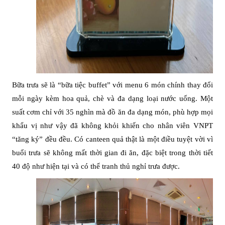
Bữa trưa sẽ là “bữa tiệc buffet” với menu 6 món chính thay đổi
mỗi ngày kèm hoa quả, chè và đa dạng loại nước uống. Một
suất cơm chỉ với 35 nghìn mà đồ ăn đa dạng món, phù hợp mọi
khẩu vị như vậy đã không khỏi khiến cho nhân viên VNPT
“tăng ký” đều đều. Có canteen quả thật là một điều tuyệt vời vì
buổi trưa sẽ không mất thời gian đi ăn, đặc biệt trong thời tiết
40 độ như hiện tại và có thể tranh thủ nghỉ trưa được.