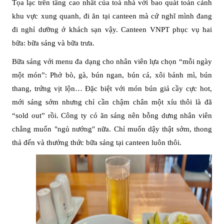
Tọa lạc trên tầng cao nhất của toà nhà với bao quát toàn cảnh
khu vực xung quanh, đi ăn tại canteen mà cứ nghĩ mình đang
đi nghỉ dưỡng ở khách sạn vậy. Canteen VNPT phục vụ hai
bữa: bữa sáng và bữa trưa.
Bữa sáng với menu đa dạng cho nhân viên lựa chọn “mỗi ngày
một món”: Phở bò, gà, bún ngan, bún cá, xôi bánh mì, bún
thang, trứng vịt lộn… Đặc biệt với món bún giả cầy cực hot,
mới sáng sớm nhưng chỉ cần chậm chân một xíu thôi là đã
“sold out” rồi. Công ty có ăn sáng nên bỗng dưng nhân viên
chẳng muốn "ngủ nướng" nữa. Chỉ muốn dậy thật sớm, thong
thả đến và thưởng thức bữa sáng tại canteen luôn thôi.