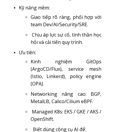
Kỹ năng mềm:
Giao tiếp rõ ràng, phối hợp với
team Dev/AI/Security/SRE.
Chịu áp lực sự cố, tinh thần học
hỏi và cải tiến quy trình.
Ưu tiên:
Kinh nghiệm GitOps
(ArgoCD/Flux), service mesh
(Istio, Linkerd), policy engine
(OPA).
Networking nâng cao: BGP,
MetalLB, Calico/Cilium eBPF.
Managed K8s: EKS / GKE / AKS /
OpenShift.
Biết dùng công cụ AI để: