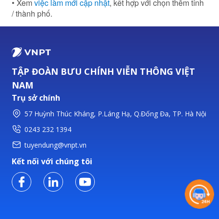
• Xem
việc làm mới cập nhật
, kết hợp với chọn thêm tỉnh
/ thành phố.
TẬP ĐOÀN BƯU CHÍNH VIỄN THÔNG VIỆT
NAM
Trụ sở chính
57 Huỳnh Thúc Kháng, P.Láng Hạ, Q.Đống Đa, TP. Hà Nội
0243 232 1394
tuyendung@vnpt.vn
Kết nối với chúng tôi