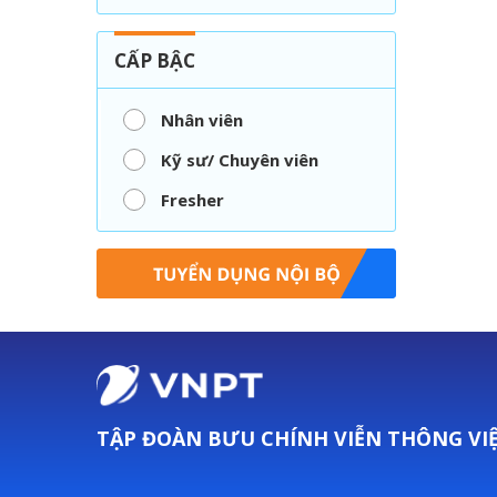
CẤP BẬC
Nhân viên
Kỹ sư/ Chuyên viên
Fresher
TẬP ĐOÀN BƯU CHÍNH VIỄN THÔNG VI