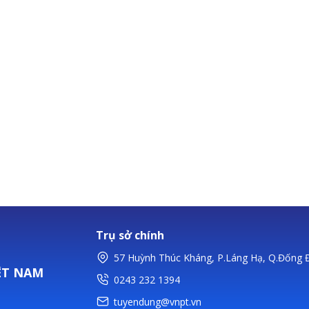
Trụ sở chính
57 Huỳnh Thúc Kháng, P.Láng Hạ, Q.Đống Đ
ỆT NAM
0243 232 1394
tuyendung@vnpt.vn