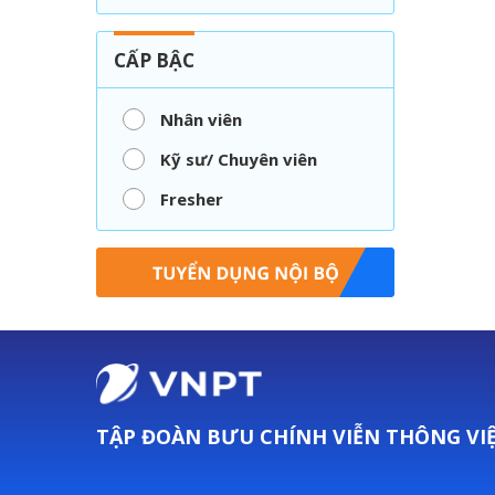
CẤP BẬC
Nhân viên
Kỹ sư/ Chuyên viên
Fresher
TẬP ĐOÀN BƯU CHÍNH VIỄN THÔNG VI