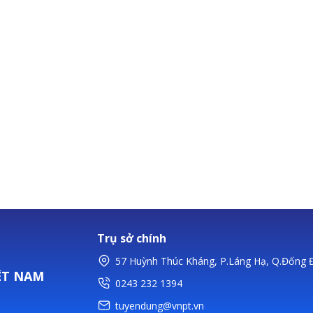
Trụ sở chính
57 Huỳnh Thúc Kháng, P.Láng Hạ, Q.Đống Đ
ỆT NAM
0243 232 1394
tuyendung@vnpt.vn