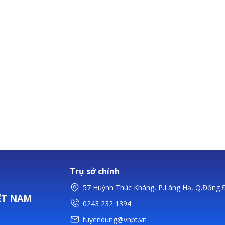
Trụ sở chính
57 Huỳnh Thúc Kháng, P.Láng Hạ, Q.Đống Đ
ỆT NAM
0243 232 1394
tuyendung@vnpt.vn