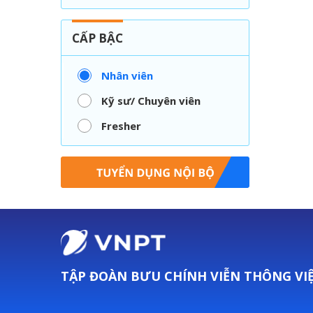
CẤP BẬC
Nhân viên
Kỹ sư/ Chuyên viên
Fresher
TẬP ĐOÀN BƯU CHÍNH VIỄN THÔNG VI