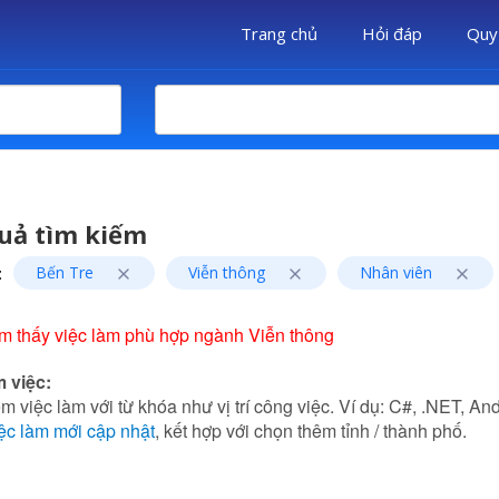
Trang chủ
Hỏi đáp
Quy
uả tìm kiếm
:
Bến Tre
Viễn thông
Nhân viên
m thấy việc làm phù hợp ngành Viễn thông
m việc:
m việc làm với từ khóa như vị trí công việc. Ví dụ: C#, .NET, Andr
ệc làm mới cập nhật
, kết hợp với chọn thêm tỉnh / thành phố.