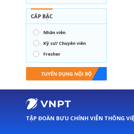
CẤP BẬC
Nhân viên
Kỹ sư/ Chuyên viên
Fresher
TẬP ĐOÀN BƯU CHÍNH VIỄN THÔNG VI