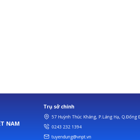
Trụ sở chính
57 Huỳnh Thúc Kháng, P.Láng Hạ, Q.Đống Đ
ỆT NAM
0243 232 1394
tuyendung@vnpt.vn