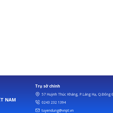
Trụ sở chính
57 Huỳnh Thúc Kháng, P.Láng Hạ, Q.Đống Đ
ỆT NAM
0243 232 1394
tuyendung@vnpt.vn