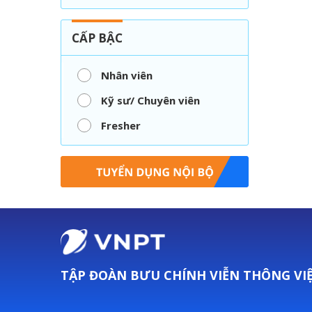
CẤP BẬC
Nhân viên
Kỹ sư/ Chuyên viên
Fresher
TẬP ĐOÀN BƯU CHÍNH VIỄN THÔNG VI